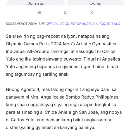
SCREENSHOT FROM THE
OFFICIAL ACCOUNT OF ANGELICA POQUIZ YULO
Sa araw rin ng pag-repost na iyon, natapos na ang
Olympic Games Paris 2024 Men’s Artistic Gymnastics
Individual All-Around rankings, at nasungkit ni Carlos
Yulo ang ika-labindalawang puwesto. Pinuri ni Angelica
Yulo ang isang hapones na gymnast ngunit hindi binati
ang tagumpay ng sariling anak.
Noong Agosto 4, mas lalong nag-init ang isyu dahil sa
panayam ni Mrs. Angelica sa Bombo Radyo Philippines,
kung saan nagpahayag siya ng mga usapin tungkol sa
pera at sinabing si Chloe Anjeleigh San Jose, ang nobya
ni Carlos Yulo, ang dahilan kung bakit nagkaroon ng
distansya ang gymnast sa kanyang pamilya.