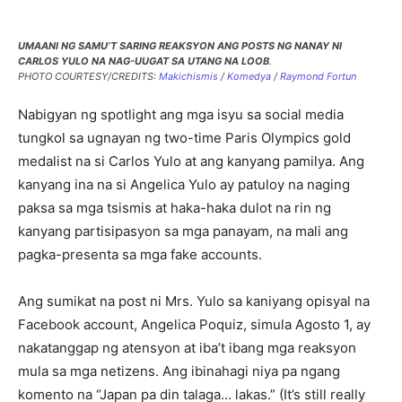
UMAANI NG SAMU’T SARING REAKSYON ANG POSTS NG NANAY NI
CARLOS YULO NA NAG-UUGAT SA UTANG NA LOOB
.
PHOTO COURTESY/CREDITS:
Makichismis
/
Komedya
/
Raymond Fortun
Nabigyan ng spotlight ang mga isyu sa social media
tungkol sa ugnayan ng two-time Paris Olympics gold
medalist na si Carlos Yulo at ang kanyang pamilya. Ang
kanyang ina na si Angelica Yulo ay patuloy na naging
paksa sa mga tsismis at haka-haka dulot na rin ng
kanyang partisipasyon sa mga panayam, na mali ang
pagka-presenta sa mga fake accounts.
Ang sumikat na post ni Mrs. Yulo sa kaniyang opisyal na
Facebook account, Angelica Poquiz, simula Agosto 1, ay
nakatanggap ng atensyon at iba’t ibang mga reaksyon
mula sa mga netizens. Ang ibinahagi niya pa ngang
komento na “Japan pa din talaga… lakas.” (It’s still really