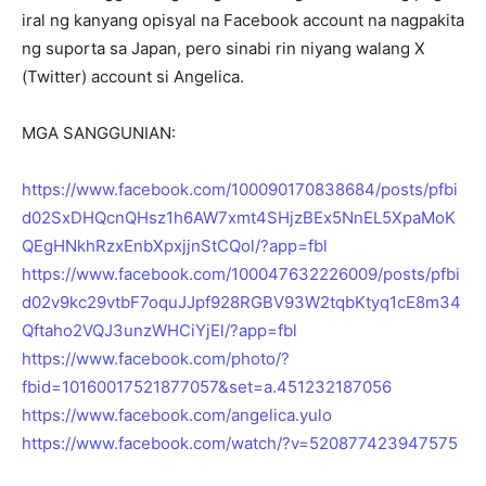
iral ng kanyang opisyal na Facebook account na nagpakita
ng suporta sa Japan, pero sinabi rin niyang walang X
(Twitter) account si Angelica.
MGA SANGGUNIAN:
https://www.facebook.com/100090170838684/posts/pfbi
d02SxDHQcnQHsz1h6AW7xmt4SHjzBEx5NnEL5XpaMoK
QEgHNkhRzxEnbXpxjjnStCQol/?app=fbl
https://www.facebook.com/100047632226009/posts/pfbi
d02v9kc29vtbF7oquJJpf928RGBV93W2tqbKtyq1cE8m34
Qftaho2VQJ3unzWHCiYjEl/?app=fbl
https://www.facebook.com/photo/?
fbid=10160017521877057&set=a.451232187056
https://www.facebook.com/angelica.yulo
https://www.facebook.com/watch/?v=520877423947575