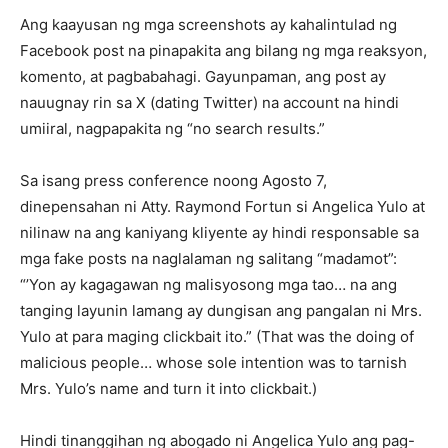
Ang kaayusan ng mga screenshots ay kahalintulad ng
Facebook post na pinapakita ang bilang ng mga reaksyon,
komento, at pagbabahagi. Gayunpaman, ang post ay
nauugnay rin sa X (dating Twitter) na account na hindi
umiiral, nagpapakita ng “no search results.”
Sa isang press conference noong Agosto 7,
dinepensahan ni Atty. Raymond Fortun si Angelica Yulo at
nilinaw na ang kaniyang kliyente ay hindi responsable sa
mga fake posts na naglalaman ng salitang “madamot”:
“’Yon ay kagagawan ng malisyosong mga tao… na ang
tanging layunin lamang ay dungisan ang pangalan ni Mrs.
Yulo at para maging clickbait ito.” (That was the doing of
malicious people… whose sole intention was to tarnish
Mrs. Yulo’s name and turn it into clickbait.)
Hindi tinanggihan ng abogado ni Angelica Yulo ang pag-