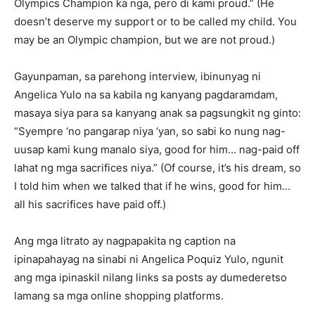
Olympics Champion ka nga, pero di kami proud.” (He
doesn’t deserve my support or to be called my child. You
may be an Olympic champion, but we are not proud.)
Gayunpaman, sa parehong interview, ibinunyag ni
Angelica Yulo na sa kabila ng kanyang pagdaramdam,
masaya siya para sa kanyang anak sa pagsungkit ng ginto:
“Syempre ‘no pangarap niya ‘yan, so sabi ko nung nag-
uusap kami kung manalo siya, good for him… nag-paid off
lahat ng mga sacrifices niya.” (Of course, it’s his dream, so
I told him when we talked that if he wins, good for him…
all his sacrifices have paid off.)
Ang mga litrato ay nagpapakita ng caption na
ipinapahayag na sinabi ni Angelica Poquiz Yulo, ngunit
ang mga ipinaskil nilang links sa posts ay dumederetso
lamang sa mga online shopping platforms.