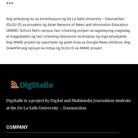
***
Ang artikulong ito ay kontribusyon ng De La Salle University – Dasmariñas’
(DLSU-D) sa proyekto ng Asian Network of News and Information Educators
(ANNIE) School Net’s campus fact-checking project na naglalayong magtatag
at magpatakbo ng fact-checking newsroom na binubuo ng mga estudyante.
Ang ANNIE project ay suportado ng grant mula sa Google News Initiative. Ang
GreenFM ang opisyal na midya ng DLSU-D sa ANNIE project.
DigiSalle
DigiSalle is a project by Digital and Multimedia Journalism students
at the De La Salle University – Dasmariñas.
COMPANY